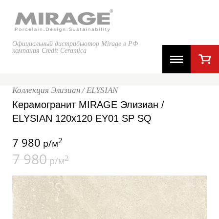
Официальный дистрибьютор Mirage в РФ
компания Credit Ceramica
Коллекция Элизиан / ELYSIAN
Керамогранит MIRAGE Элизиан /
ELYSIAN 120x120 EY01 SP SQ
7 980
2
р/м
7 980
2
р/м