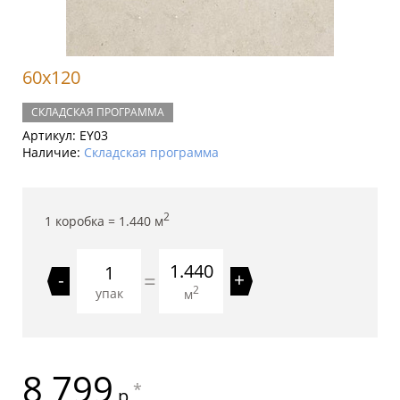
60x120
СКЛАДСКАЯ ПРОГРАММА
Артикул:
EY03
Наличие:
Складская программа
2
1 коробка =
1.440
м
1.440
=
-
+
2
упак
м
8 799
*
р.