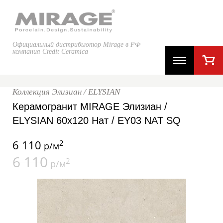
Официальный дистрибьютор Mirage в РФ
компания Credit Ceramica
Коллекция Элизиан / ELYSIAN
Керамогранит MIRAGE Элизиан /
ELYSIAN 60x120 Нат / EY03 NAT SQ
6 110
2
р/м
6 110
2
р/м