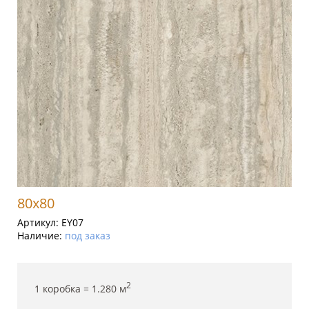
80x80
Артикул:
EY07
Наличие:
под заказ
2
1 коробка =
1.280
м