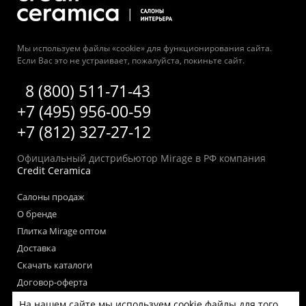
Мы используем файлы «cookie» для функционирования сайта.
Если Вас это не устраивает, пожалуйста, покиньте сайт.
8 (800) 511-71-43
+7 (495) 956-00-59
+7 (812) 327-27-12
Официальный дистрибьютор Mirage в РФ компания
Credit Ceramica
Салоны продаж
О бренде
Плитка Mirage оптом
Доставка
Скачать каталоги
Договор-оферта
Пользовательское соглашение
На нашем сайте мы используем cookie файлы для того,