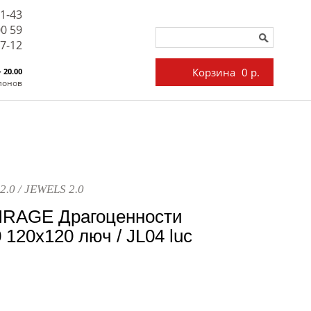
71-43
00 59
27-12
Корзина
0 р.
- 20.00
лонов
2.0 / JEWELS 2.0
IRAGE Драгоценности
 120x120 люч / JL04 luc