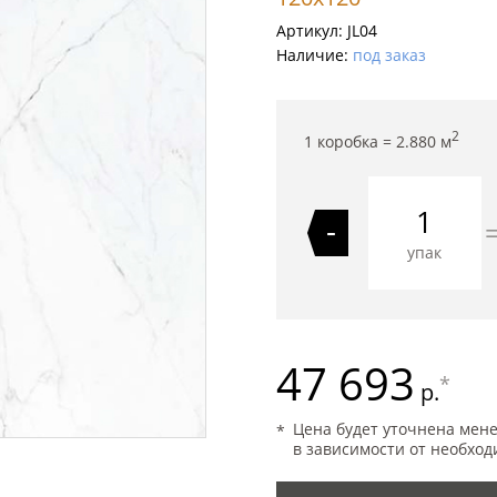
Артикул:
JL04
Наличие:
под заказ
2
1 коробка =
2.880
м
-
упак
47 693
*
р.
Цена будет уточнена мен
в зависимости от необход