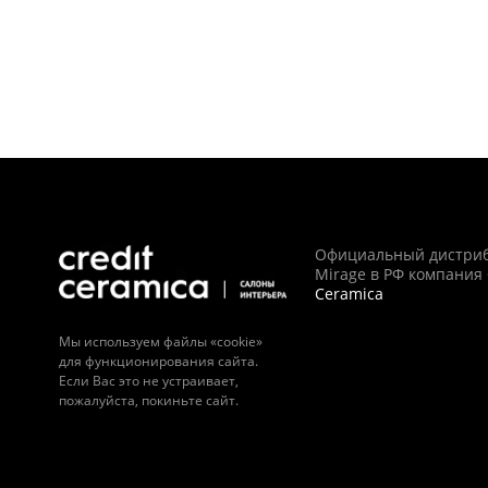
Официальный дистри
Mirage в РФ компания
Ceramica
Мы используем файлы «cookie»
для функционирования сайта.
Если Вас это не устраивает,
пожалуйста, покиньте сайт.