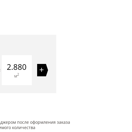
2.880
+
=
2
м
еджером после оформления заказа
имого количества