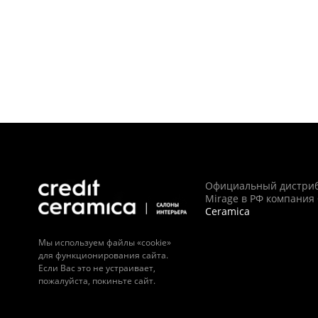
Официальный дистри
Mirage в РФ компания
Ceramica
Мы используем файлы «cookie»
для функционирования сайта.
Если Вас это не устраивает,
пожалуйста, покиньте сайт.