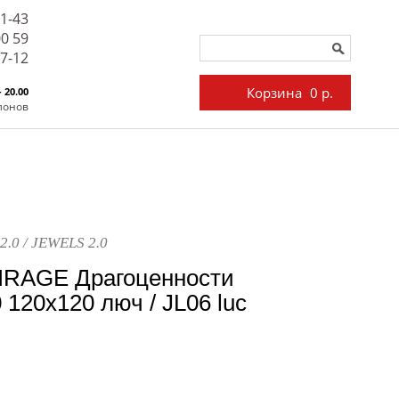
71-43
00 59
27-12
Корзина
0 р.
- 20.00
лонов
2.0 / JEWELS 2.0
IRAGE Драгоценности
 120x120 люч / JL06 luc