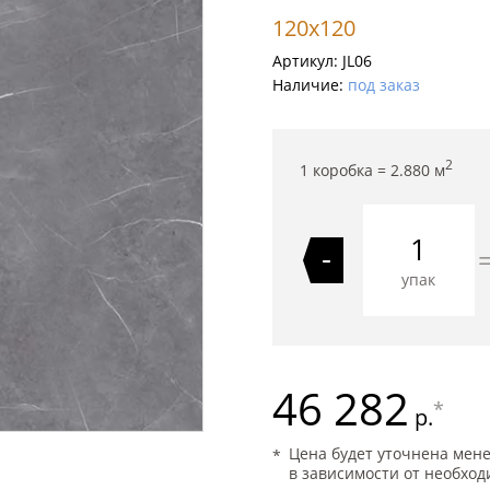
120x120
Артикул:
JL06
Наличие:
под заказ
2
1 коробка =
2.880
м
-
упак
46 282
*
р.
Цена будет уточнена мен
в зависимости от необход