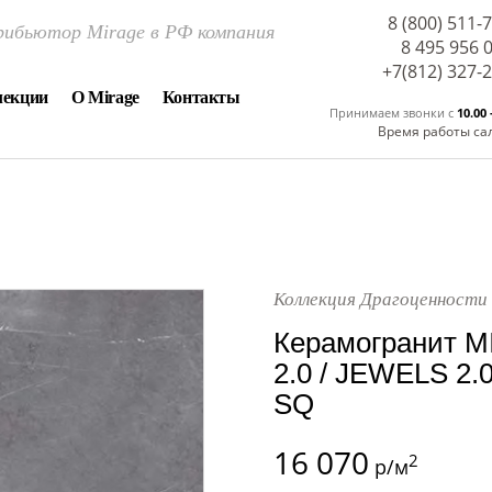
8 (800) 511-
ибьютор Mirage в РФ компания
8 495 956 
+7(812) 327-
лекции
О Mirage
Контакты
Принимаем звонки c
10.00 
Время работы са
Коллекция Драгоценности 
Керамогранит M
2.0 / JEWELS 2.0
SQ
16 070
2
р/м