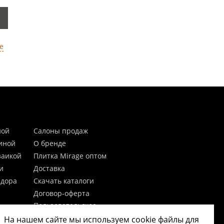
е
ной
Салоны продаж
тиной
О бренде
заикой
Плитка Mirage оптом
и
Доставка
идора
Скачать каталоги
Договор-оферта
Пользовательское
соглашение
На нашем сайте мы используем cookie файлы для
цы