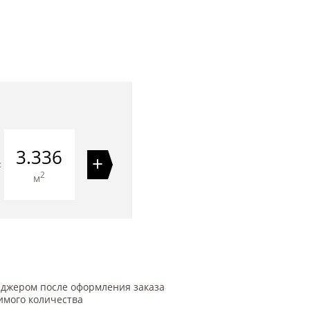
3.336
+
=
2
м
еджером после оформления заказа
имого количества