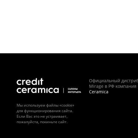
Официальный дистри
Mirage в РФ компания
Ceramica
Мы используем файлы «cookie»
для функционирования сайта.
Если Вас это не устраивает,
пожалуйста, покиньте сайт.