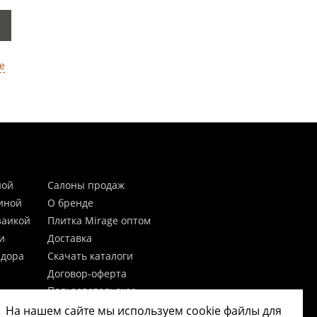
е
ной
Салоны продаж
тиной
О бренде
заикой
Плитка Mirage оптом
и
Доставка
идора
Скачать каталоги
Договор-оферта
Пользовательское
соглашение
На нашем сайте мы используем cookie файлы для
цы