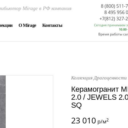
8 (800) 511-
ибьютор Mirage в РФ компания
8 495 956 
+7(812) 327-
лекции
О Mirage
Контакты
Сегодня принимаем 
10.00 
Время работы са
Коллекция Драгоценности 
Керамогранит M
2.0 / JEWELS 2.0
SQ
23 010
2
р/м