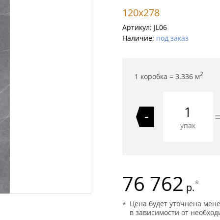
120x278
Артикул:
JL06
Наличие:
под заказ
2
1 коробка =
3.336
м
-
упак
76 762
*
р.
Цена будет уточнена мен
в зависимости от необход