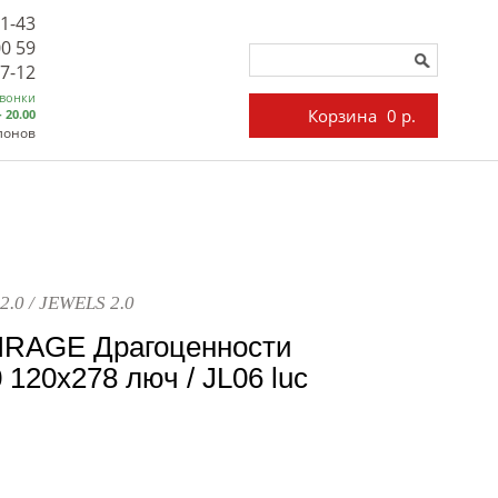
71-43
00 59
27-12
звонки
Корзина
0 р.
- 20.00
лонов
2.0 / JEWELS 2.0
IRAGE Драгоценности
 120x278 люч / JL06 luc