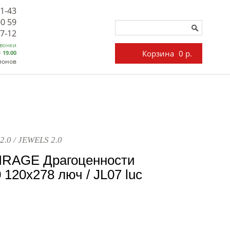
71-43
00 59
27-12
звонки
Корзина
0 р.
- 19.00
лонов
2.0 / JEWELS 2.0
IRAGE Драгоценности
 120x278 люч / JL07 luc