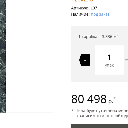
Артикул:
JL07
Наличие:
под заказ
2
1 коробка =
3.336
м
-
упак
80 498
*
р.
Цена будет уточнена мен
в зависимости от необход