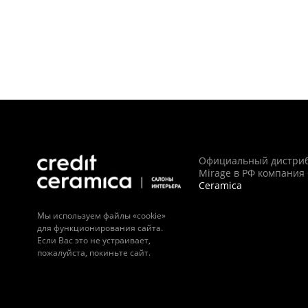
Официальный дистри
Mirage в РФ компания
Ceramica
Мы используем файлы «cookie»
для функционирования сайта.
Если Вас это не устраивает,
пожалуйста, покиньте сайт.