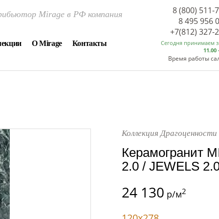
8 (800) 511-
ибьютор Mirage в РФ компания
8 495 956 
+7(812) 327-
лекции
О Mirage
Контакты
Сегодня принимаем 
11.00 
Время работы са
Коллекция Драгоценности 
Керамогранит M
2.0 / JEWELS 2.0
24 130
2
р/м
120x278