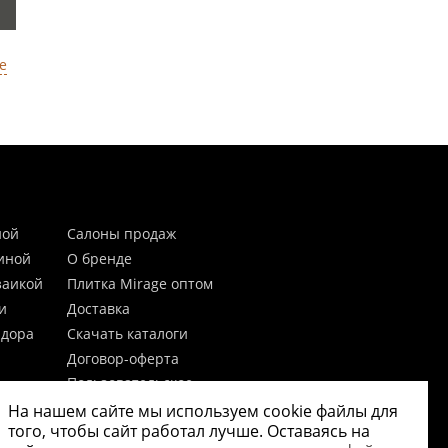
е
ной
Салоны продаж
тиной
О бренде
заикой
Плитка Mirage оптом
и
Доставка
идора
Скачать каталоги
Договор-оферта
Пользовательское
соглашение
На нашем сайте мы используем cookie файлы для
цы
Согласие на обработку
того, чтобы сайт работал лучше. Оставаясь на
персональных данных
 20мм)