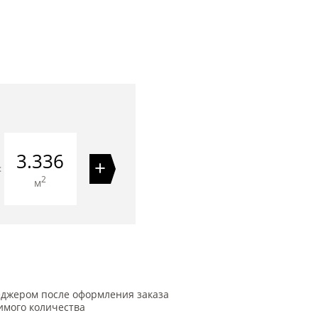
3.336
+
=
2
м
еджером после оформления заказа
имого количества