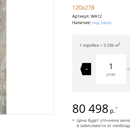
120x278
Артикул:
WA12
Наличие:
под заказ
2
1 коробка =
3.336
м
-
упак
80 498
*
р.
Цена будет уточнена мен
в зависимости от необход