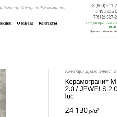
8 (800) 511-
ибьютор Mirage в РФ компания
8 495 956 
+7(812) 327-
лекции
О Mirage
Контакты
Сегодня принимаем 
10.00 
Время работы са
Коллекция Драгоценности 
Керамогранит M
2.0 / JEWELS 2.
luc
24 130
2
р/м