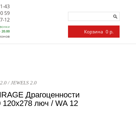
71-43
00 59
27-12
звонки
Корзина
0 р.
- 20.00
лонов
2.0 / JEWELS 2.0
IRAGE Драгоценности
0 120x278 люч / WA 12