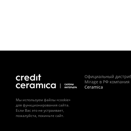
Официальный дистри
Mirage в РФ компания
Ceramica
Мы используем файлы «cookie»
для функционирования сайта.
Если Вас это не устраивает,
пожалуйста, покиньте сайт.