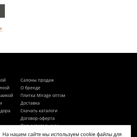
е
ной
Салоны продаж
тиной
О бренде
заикой
Плитка Mirage оптом
и
Доставка
идора
Скачать каталоги
Договор-оферта
Пользовательское
соглашение
На нашем сайте мы используем cookie файлы для
цы