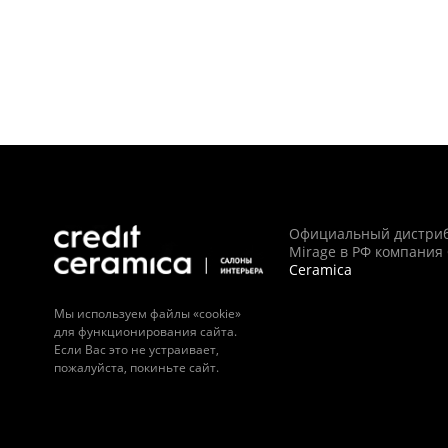
Официальный дистри
Mirage в РФ компания
Ceramica
Мы используем файлы «cookie»
для функционирования сайта.
Если Вас это не устраивает,
пожалуйста, покиньте сайт.