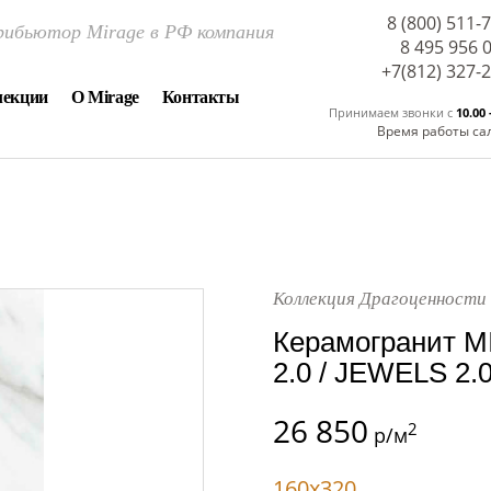
8 (800) 511-
ибьютор Mirage в РФ компания
8 495 956 
+7(812) 327-
лекции
О Mirage
Контакты
Принимаем звонки c
10.00 
Время работы са
Коллекция Драгоценности 
Керамогранит M
2.0 / JEWELS 2.0
26 850
2
р/м
160x320