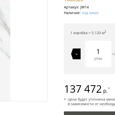
Артикул:
JW14
Наличие:
под заказ
2
1 коробка =
5.120
м
-
упак
137 472
*
р.
Цена будет уточнена мен
в зависимости от необход