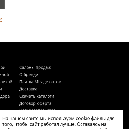
е
ной
Салоны продаж
тиной
О бренде
заикой
Плитка Mirage оптом
и
Доставка
идора
Скачать каталоги
Договор-оферта
Пользовательское
соглашение
На нашем сайте мы используем cookie файлы для
цы
Согласие на обработку
того, чтобы сайт работал лучше. Оставаясь на
персональных данных
 20мм)