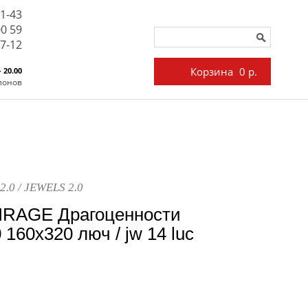
71-43
00 59
27-12
Корзина
0 р.
- 20.00
лонов
2.0 / JEWELS 2.0
IRAGE Драгоценности
 160x320 люч / jw 14 luc