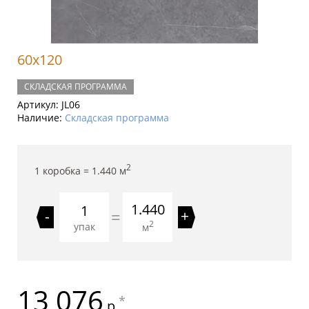
60x120
СКЛАДСКАЯ ПРОГРАММА
Артикул:
JL06
Наличие:
Складская программа
2
1 коробка =
1.440
м
1.440
=
-
+
2
упак
м
13 076
*
р.