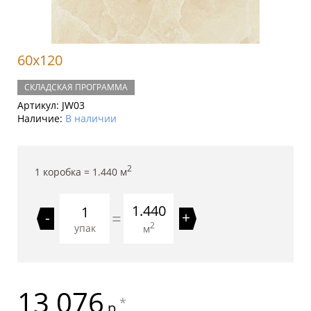
60x120
СКЛАДСКАЯ ПРОГРАММА
Артикул:
JW03
Наличие:
В наличии
2
1 коробка =
1.440
м
1.440
=
-
+
2
упак
м
13 076
*
р.