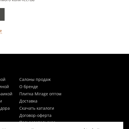
е
ной
Салоны продаж
тиной
О бренде
заикой
Плитка Mirage оптом
и
Доставка
идора
Скачать каталоги
Договор-оферта
Пользовательское
соглашение