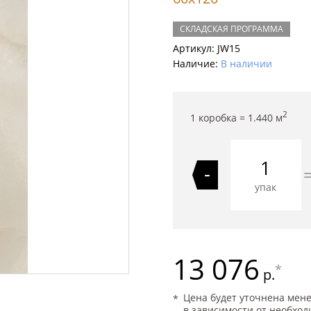
СКЛАДСКАЯ ПРОГРАММА
Артикул:
JW15
Наличие:
В наличии
2
1 коробка =
1.440
м
-
упак
13 076
*
р.
Цена будет уточнена мен
в зависимости от необход