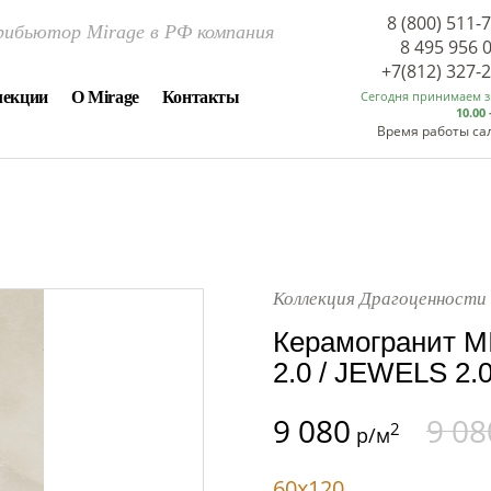
8 (800) 511-
ибьютор Mirage в РФ компания
8 495 956 
+7(812) 327-
лекции
О Mirage
Контакты
Сегодня принимаем 
10.00 
Время работы са
Коллекция Драгоценности 
Керамогранит M
2.0 / JEWELS 2.0
9 080
9 08
2
р/м
60x120