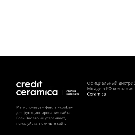
Официальный дистри
Mirage в РФ компания
Ceramica
Мы используем файлы «cookie»
для функционирования сайта.
Если Вас это не устраивает,
пожалуйста, покиньте сайт.