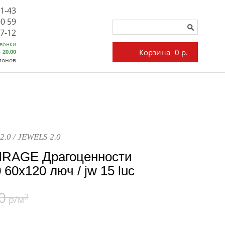
71-43
00 59
27-12
звонки
Корзина
0 р.
- 20.00
лонов
2.0 / JEWELS 2.0
IRAGE Драгоценности
 60x120 люч / jw 15 luc
0
2
р/м