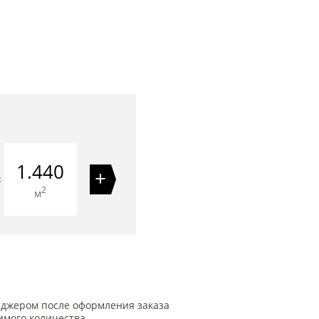
1.440
+
=
2
м
еджером после оформления заказа
имого количества