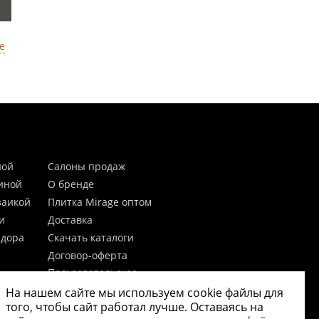
е
ной
Салоны продаж
тиной
О бренде
заикой
Плитка Mirage оптом
и
Доставка
идора
Скачать каталоги
Договор-оферта
Пользовательское
соглашение
На нашем сайте мы используем cookie файлы для
цы
Согласие на обработку
того, чтобы сайт работал лучше. Оставаясь на
персональных данных
 20мм)