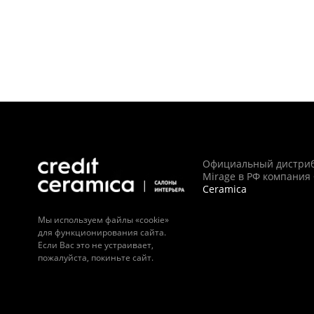
Официальный дистри
Mirage в РФ компания
Ceramica
Мы используем файлы «cookie»
для функционирования сайта.
Если Вас это не устраивает,
пожалуйста, покиньте сайт.