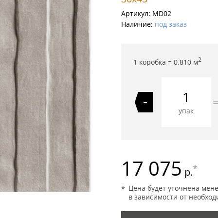
Артикул:
MD02
Наличие:
под заказ
2
1 коробка =
0.810
м
-
упак
17 075
*
р.
Цена будет уточнена мен
в зависимости от необход