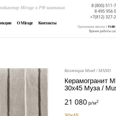
8 (800) 511-
ибьютор Mirage в РФ компания
8 495 956 
+7(812) 327-
лекции
О Mirage
Контакты
Принимаем звонки c
11.00 
Время работы са
Коллекция Мэнд / MAND
Керамогранит 
30x45 Муза / M
21 080
2
р/м
30x45