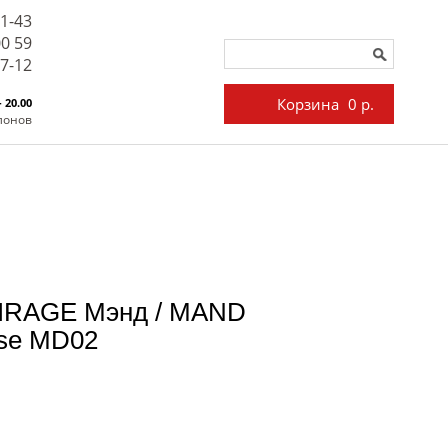
71-43
00 59
27-12
Корзина
0 р.
- 20.00
лонов
MIRAGE Мэнд / MAND
use MD02