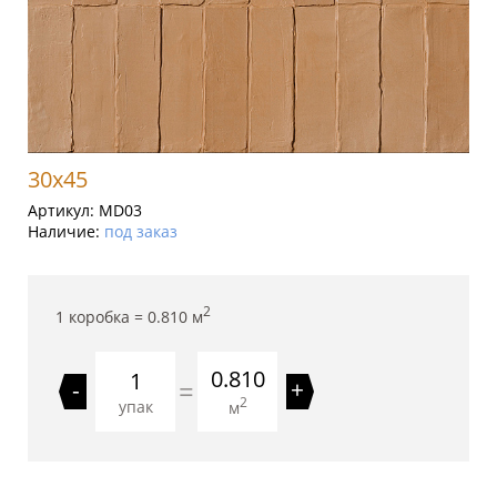
30x45
Артикул:
MD03
Наличие:
под заказ
2
1 коробка =
0.810
м
0.810
=
-
+
2
упак
м