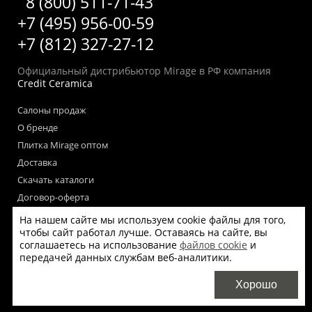
8 (800) 511-71-43
+7 (495) 956-00-59
+7 (812) 327-27-12
Официальный дистрибьютор Mirage в РФ компания
Credit Ceramica
Салоны продаж
О бренде
Плитка Mirage оптом
Доставка
Скачать каталоги
Договор-оферта
Пользовательское соглашение
На нашем сайте мы используем cookie файлы для того,
чтобы сайт работал лучше. Оставаясь на сайте, вы
Согласие на обработку персональных данных
соглашаетесь на использование
файлов cookie
и
Согласие на получение рекламных материалов
передачей данных службам веб-аналитики.
Политика использования файлов cookie на сайте
Хорошо