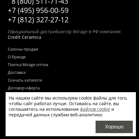
8 (800) 511-71-43
+7 (495) 956-00-59
+7 (812) 327-27-12
Официальный дистрибьютор Mirage в РФ компания
Credit Ceramica
Салоны продаж
О бренде
Плитка Mirage оптом
Доставка
Скачать каталоги
Договор-оферта
Пользовательское соглашение
На нашем сайте мы используем cookie файлы для того,
чтобы сайт работал лучше. Оставаясь на сайте, вы
Согласие на обработку персональных данных
соглашаетесь на использование
файлов cookie
и
Согласие на получение рекламных материалов
передачей данных службам веб-аналитики.
Политика использования файлов cookie на сайте
Хорошо