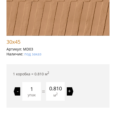
30x45
Артикул:
MD03
Наличие:
под заказ
2
1 коробка =
0.810
м
0.810
=
-
+
2
упак
м