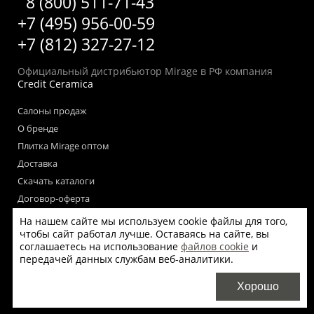
8 (800) 511-71-43
+7 (495) 956-00-59
+7 (812) 327-27-12
Официальный дистрибьютор Mirage в РФ компания
Credit Ceramica
Салоны продаж
О бренде
Плитка Mirage оптом
Доставка
Скачать каталоги
Договор-оферта
Пользовательское соглашение
На нашем сайте мы используем cookie файлы для того,
чтобы сайт работал лучше. Оставаясь на сайте, вы
Согласие на обработку персональных данных
соглашаетесь на использование
файлов cookie
и
Согласие на получение рекламных материалов
передачей данных службам веб-аналитики.
Политика использования файлов cookie на сайте
Хорошо