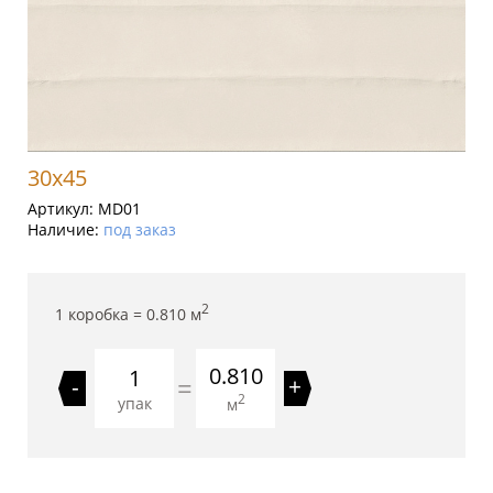
30x45
Артикул:
MD01
Наличие:
под заказ
2
1 коробка =
0.810
м
0.810
=
-
+
2
упак
м