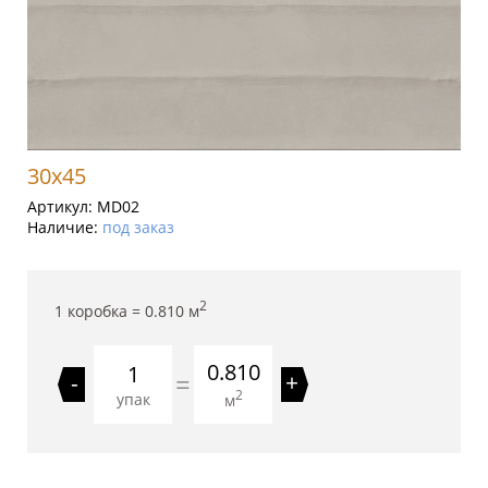
30x45
Артикул:
MD02
Наличие:
под заказ
2
1 коробка =
0.810
м
0.810
=
-
+
2
упак
м