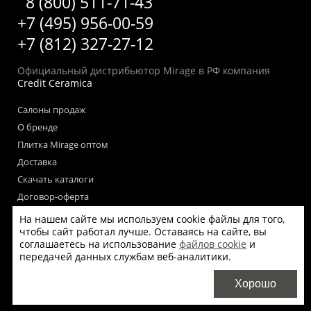
8 (800) 511-71-43
+7 (495) 956-00-59
+7 (812) 327-27-12
Официальный дистрибьютор Mirage в РФ компания
Credit Ceramica
Салоны продаж
О бренде
Плитка Mirage оптом
Доставка
Скачать каталоги
Договор-оферта
Пользовательское соглашение
На нашем сайте мы используем cookie файлы для того,
чтобы сайт работал лучше. Оставаясь на сайте, вы
Согласие на обработку персональных данных
соглашаетесь на использование
файлов cookie
и
Согласие на получение рекламных материалов
передачей данных службам веб-аналитики.
Политика использования файлов cookie на сайте
Хорошо