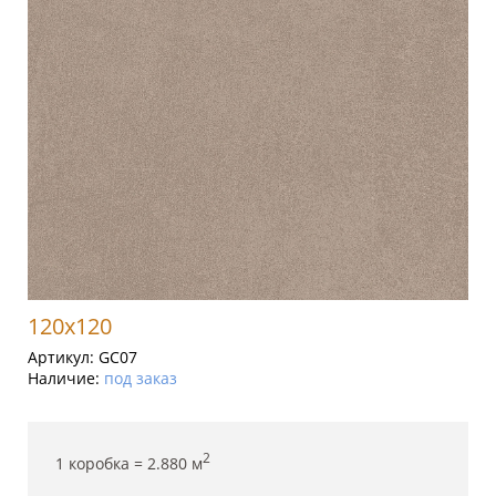
120x120
Артикул:
GC07
Наличие:
под заказ
2
1 коробка =
2.880
м