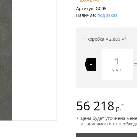
Артикул:
GC05
Наличие:
под заказ
2
1 коробка =
2.880
м
-
упак
56 218
*
р.
Цена будет уточнена мен
в зависимости от необход