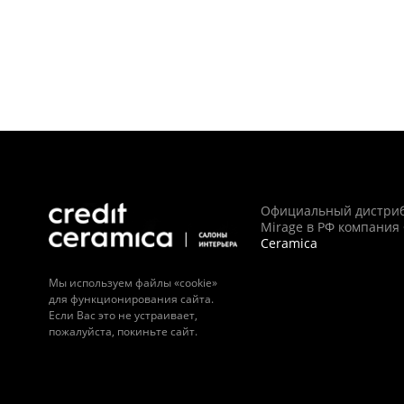
Официальный дистри
Mirage в РФ компания
Ceramica
Мы используем файлы «cookie»
для функционирования сайта.
Если Вас это не устраивает,
пожалуйста, покиньте сайт.