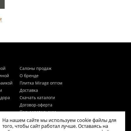
е
ной
Салоны продаж
тиной
О бренде
заикой
Плитка Mirage оптом
и
Доставка
идора
Скачать каталоги
Договор-оферта
Пользовательское
соглашение
На нашем сайте мы используем cookie файлы для
цы
Согласие на обработку
того, чтобы сайт работал лучше. Оставаясь на
персональных данных
 20мм)