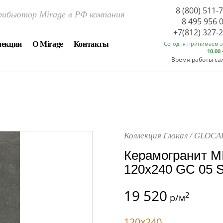
8 (800) 511-
ибьютор Mirage в РФ компания
8 495 956 
+7(812) 327-
лекции
О Mirage
Контакты
Сегодня принимаем 
10.00 
Время работы са
Коллекция Глокал / GLOCA
Керамогранит M
120x240 GC 05 
19 520
2
р/м
120x240