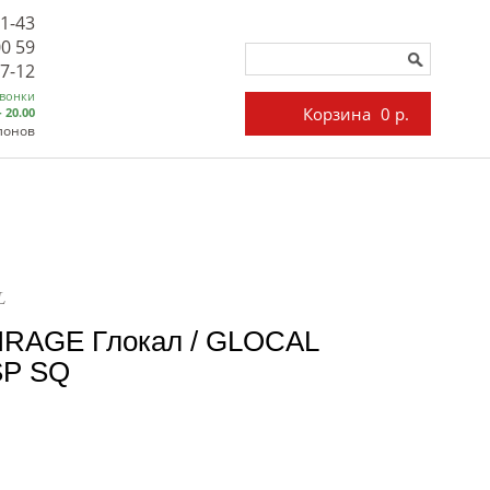
71-43
00 59
27-12
звонки
Корзина
0 р.
- 20.00
лонов
L
IRAGE Глокал / GLOCAL
SP SQ