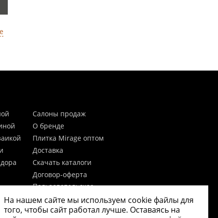
е
ной
Салоны продаж
тиной
О бренде
заикой
Плитка Mirage оптом
и
Доставка
идора
Скачать каталоги
Договор-оферта
Пользовательское
соглашение
На нашем сайте мы используем cookie файлы для
цы
Согласие на обработку
того, чтобы сайт работал лучше. Оставаясь на
персональных данных
 20мм)