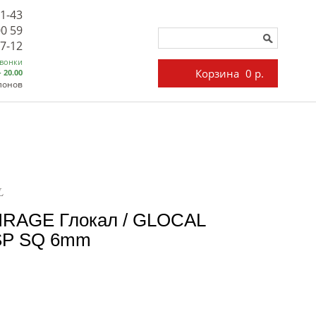
71-43
00 59
27-12
звонки
Корзина
0 р.
- 20.00
лонов
L
IRAGE Глокал / GLOCAL
 SP SQ 6mm