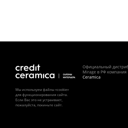
Официальный дистри
Mirage в РФ компания
Ceramica
Мы используем файлы «cookie»
для функционирования сайта.
Если Вас это не устраивает,
пожалуйста, покиньте сайт.