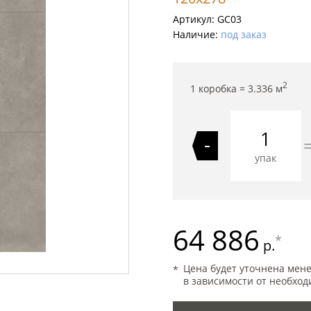
Артикул:
GC03
Наличие:
под заказ
2
1 коробка =
3.336
м
-
упак
64 886
*
р.
Цена будет уточнена мен
в зависимости от необход