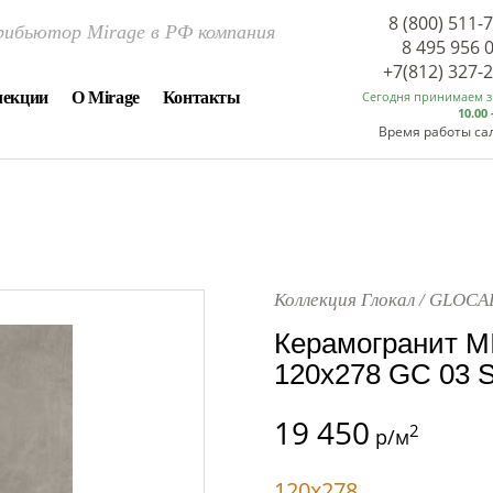
8 (800) 511-
ибьютор Mirage в РФ компания
8 495 956 
+7(812) 327-
лекции
О Mirage
Контакты
Сегодня принимаем 
10.00 
Время работы са
Коллекция Глокал / GLOCA
Керамогранит M
120x278 GC 03
19 450
2
р/м
120x278