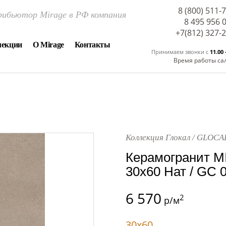
8 (800) 511-
ибьютор Mirage в РФ компания
8 495 956 
+7(812) 327-
лекции
О Mirage
Контакты
Принимаем звонки c
11.00 
Время работы са
Коллекция Глокал / GLOCA
Керамогранит M
30x60 Нат / GC 
6 570
2
р/м
30x60