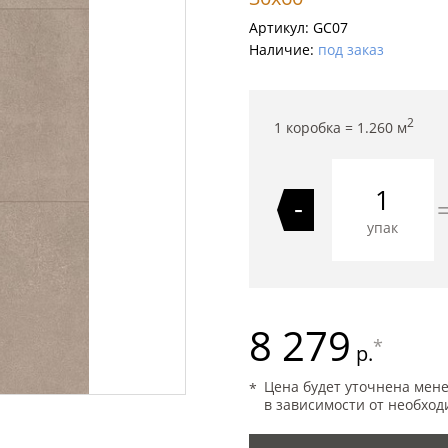
Артикул:
GC07
Наличие:
под заказ
2
1 коробка =
1.260
м
-
упак
8 279
*
р.
Цена будет уточнена мен
в зависимости от необход