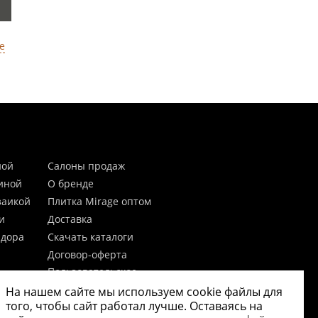
е
ной
Салоны продаж
тиной
О бренде
заикой
Плитка Mirage оптом
и
Доставка
идора
Скачать каталоги
Договор-оферта
Пользовательское
соглашение
На нашем сайте мы используем cookie файлы для
цы
Согласие на обработку
того, чтобы сайт работал лучше. Оставаясь на
персональных данных
 20мм)