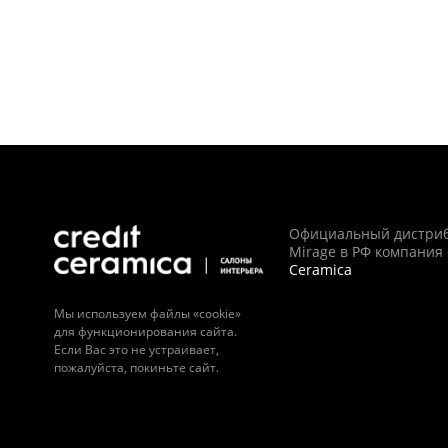
Официальный дистри
Mirage в РФ компания
Ceramica
Мы используем файлы «cookie»
для функционирования сайта.
Если Вас это не устраивает,
пожалуйста, покиньте сайт.