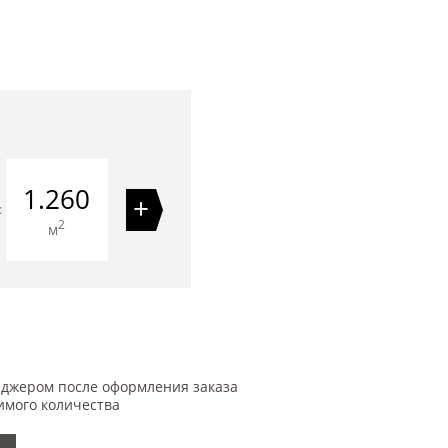
1.260
+
=
2
м
еджером после оформления заказа
имого количества