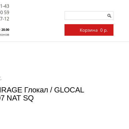
71-43
00 59
27-12
Корзина
0 р.
- 20.00
лонов
L
IRAGE Глокал / GLOCAL
07 NAT SQ