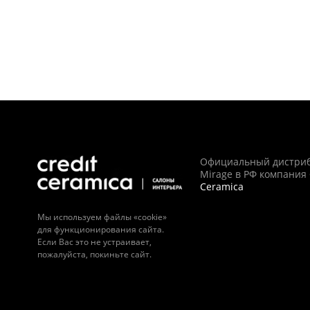
Официальный дистри
Mirage в РФ компания
Ceramica
Мы используем файлы «cookie»
для функционирования сайта.
Если Вас это не устраивает,
пожалуйста, покиньте сайт.