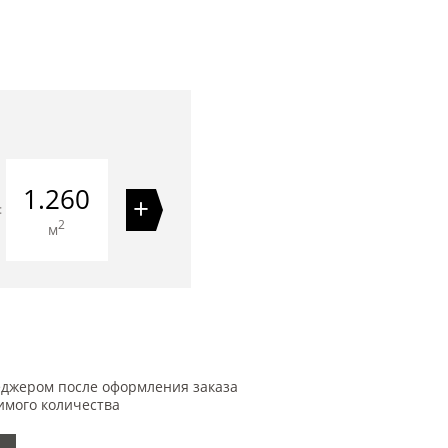
1.260
+
=
2
м
еджером после оформления заказа
имого количества