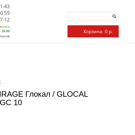
71-43
00 59
27-12
звонки
Корзина
0 р.
- 20.00
лонов
L
IRAGE Глокал / GLOCAL
 GC 10