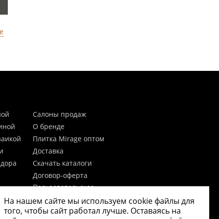
е
ной
Салоны продаж
тиной
О бренде
заикой
Плитка Mirage оптом
и
Доставка
идора
Скачать каталоги
Договор-оферта
Пользовательское
соглашение
На нашем сайте мы используем cookie файлы для
цы
Согласие на обработку
того, чтобы сайт работал лучше. Оставаясь на
персональных данных
 20мм)