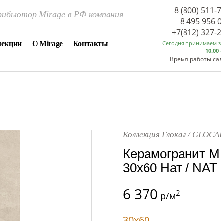
8 (800) 511-
ибьютор Mirage в РФ компания
8 495 956 
+7(812) 327-
лекции
О Mirage
Контакты
Сегодня принимаем 
10.00 
Время работы са
Коллекция Глокал / GLOCA
Керамогранит M
30x60 Нат / NAT
6 370
2
р/м
30x60