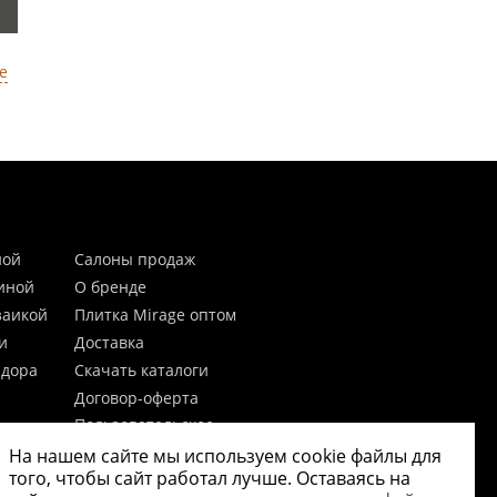
е
ной
Салоны продаж
тиной
О бренде
заикой
Плитка Mirage оптом
и
Доставка
идора
Скачать каталоги
Договор-оферта
Пользовательское
соглашение
На нашем сайте мы используем cookie файлы для
цы
Согласие на обработку
того, чтобы сайт работал лучше. Оставаясь на
персональных данных
 20мм)