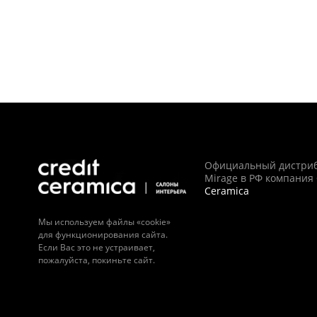
Официальный дистри
Mirage в РФ компания
Ceramica
Мы используем файлы «cookie»
для функционирования сайта.
Если Вас это не устраивает,
пожалуйста, покиньте сайт.