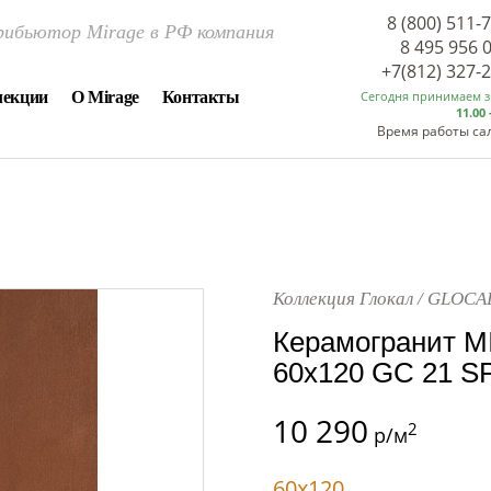
8 (800) 511-
ибьютор Mirage в РФ компания
8 495 956 
+7(812) 327-
лекции
О Mirage
Контакты
Сегодня принимаем 
11.00 
Время работы са
Коллекция Глокал / GLOCA
Керамогранит M
60x120 GC 21 S
10 290
2
р/м
60x120