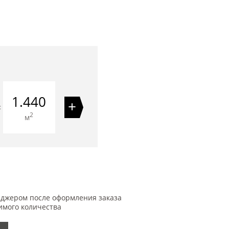
1.440
+
=
2
м
еджером после оформления заказа
имого количества