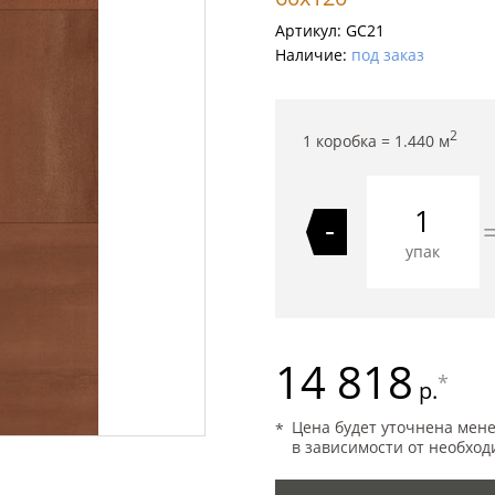
Артикул:
GC21
Наличие:
под заказ
2
1 коробка =
1.440
м
-
упак
14 818
*
р.
Цена будет уточнена мен
в зависимости от необход