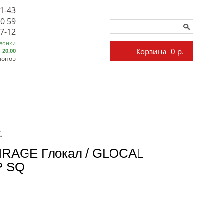
71-43
00 59
27-12
звонки
Корзина
0 р.
- 20.00
лонов
L
IRAGE Глокал / GLOCAL
P SQ