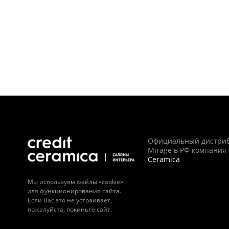
Официальный дистри
Mirage в РФ компания
Ceramica
Мы используем файлы «cookie»
для функционирования сайта.
Если Вас это не устраивает,
пожалуйста, покиньте сайт.