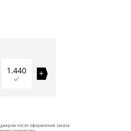
1.440
+
=
2
м
еджером после оформления заказа
имого количества