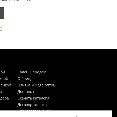
е
ной
Салоны продаж
тиной
О бренде
заикой
Плитка Mirage оптом
и
Доставка
идора
Скачать каталоги
Договор-оферта
Пользовательское
соглашение