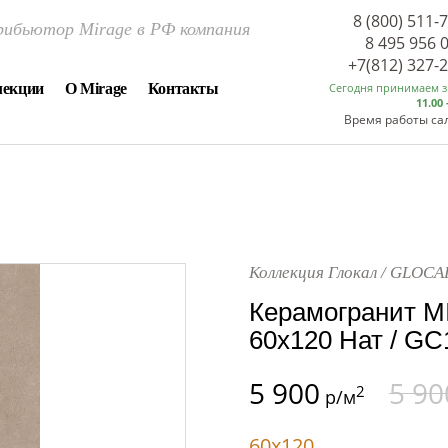
8 (800) 511-
ибьютор Mirage в РФ компания
8 495 956 
+7(812) 327-
лекции
О Mirage
Контакты
Сегодня принимаем 
11.00 
Время работы са
Коллекция Глокал / GLOCA
Керамогранит M
60x120 Нат / G
5 900
5 90
2
р/м
60x120