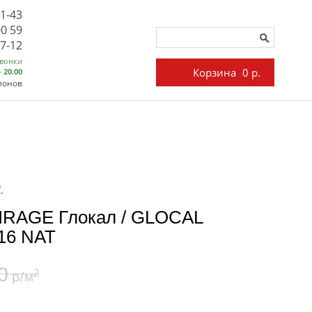
71-43
00 59
27-12
звонки
Корзина
0 р.
- 20.00
лонов
L
IRAGE Глокал / GLOCAL
C16 NAT
0
2
р/м