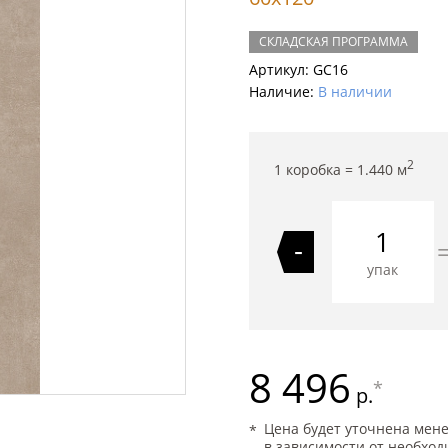
СКЛАДСКАЯ ПРОГРАММА
Артикул:
GC16
Наличие:
В наличии
2
1 коробка =
1.440
м
-
упак
8 496
*
р.
Цена будет уточнена мен
в зависимости от необход