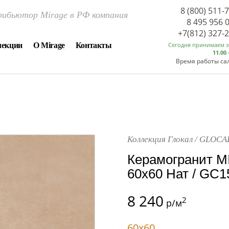
8 (800) 511-
ибьютор Mirage в РФ компания
8 495 956 
+7(812) 327-
лекции
О Mirage
Контакты
Сегодня принимаем 
11.00 
Время работы са
Коллекция Глокал / GLOCA
Керамогранит M
60x60 Нат / GC1
8 240
2
р/м
60x60