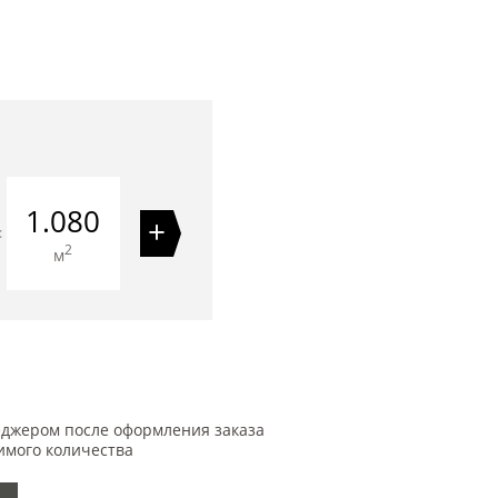
1.080
+
=
2
м
еджером после оформления заказа
имого количества