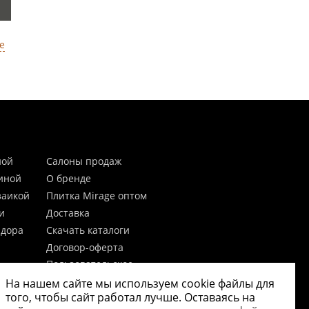
е
ной
Салоны продаж
тиной
О бренде
заикой
Плитка Mirage оптом
и
Доставка
идора
Скачать каталоги
Договор-оферта
Пользовательское
соглашение
На нашем сайте мы используем cookie файлы для
цы
Согласие на обработку
того, чтобы сайт работал лучше. Оставаясь на
персональных данных
 20мм)