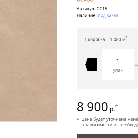
Артикул:
GC15
Наличие:
под заказ
2
1 коробка =
1.080
м
-
упак
8 900
*
р.
Цена будет уточнена мен
в зависимости от необход