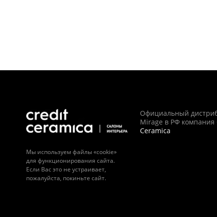
Официальный дистри
Mirage в РФ компания
Ceramica
Мы используем файлы «cookie»
для функционирования сайта.
Если Вас это не устраивает,
пожалуйста, покиньте сайт.