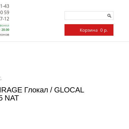
71-43
00 59
27-12
звонки
Корзина
0 р.
- 20.00
лонов
L
IRAGE Глокал / GLOCAL
5 NAT