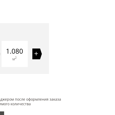
1.080
+
=
2
м
еджером после оформления заказа
имого количества