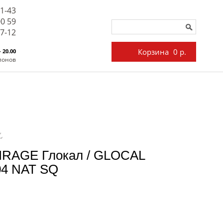
71-43
00 59
27-12
Корзина
0 р.
- 20.00
лонов
L
IRAGE Глокал / GLOCAL
04 NAT SQ