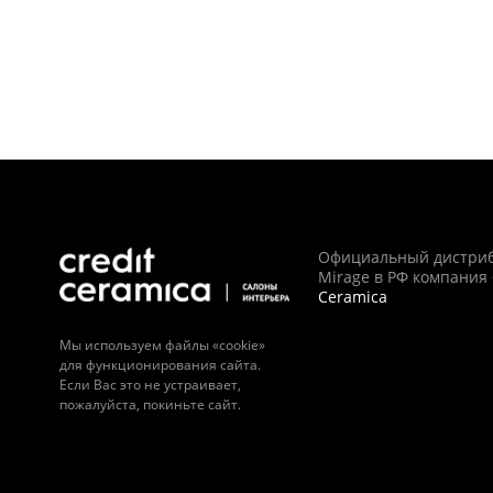
Официальный дистри
Mirage в РФ компания
Ceramica
Мы используем файлы «cookie»
для функционирования сайта.
Если Вас это не устраивает,
пожалуйста, покиньте сайт.