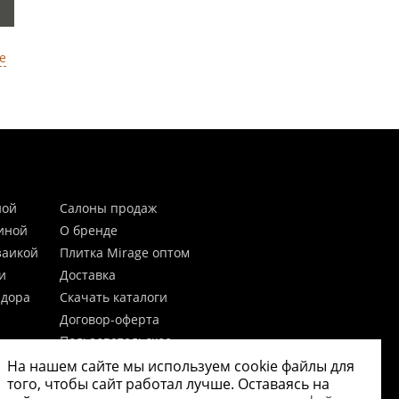
е
ной
Салоны продаж
тиной
О бренде
заикой
Плитка Mirage оптом
и
Доставка
идора
Скачать каталоги
Договор-оферта
Пользовательское
соглашение
На нашем сайте мы используем cookie файлы для
цы
Согласие на обработку
того, чтобы сайт работал лучше. Оставаясь на
персональных данных
 20мм)