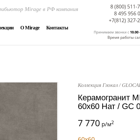
8 (800) 511-
ибьютор Mirage в РФ компания
8 495 956 
+7(812) 327-
лекции
О Mirage
Контакты
Принимаем звонки c
10.00 
Время работы са
Коллекция Глокал / GLOCA
Керамогранит M
60x60 Нат / GC 
7 770
2
р/м
60x60