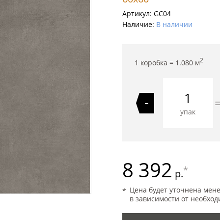
Артикул:
GC04
Наличие:
В наличии
2
1 коробка =
1.080
м
-
упак
8 392
*
р.
Цена будет уточнена мен
в зависимости от необход