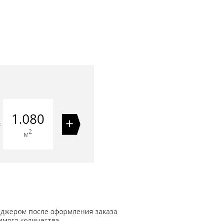
1.080
+
=
2
м
еджером после оформления заказа
имого количества