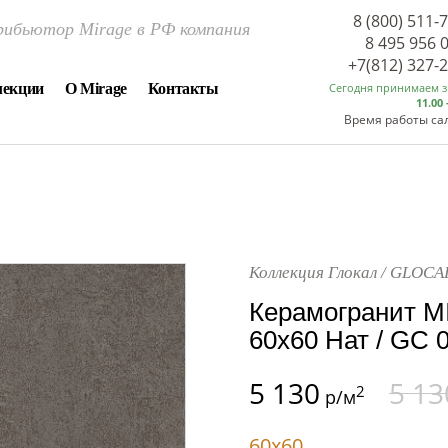
8 (800) 511-
ибьютор Mirage в РФ компания
8 495 956 
+7(812) 327-
лекции
О Mirage
Контакты
Сегодня принимаем 
11.00 
Время работы са
Коллекция Глокал / GLOCA
Керамогранит M
60x60 Нат / GC 
5 130
5 13
2
р/м
60x60