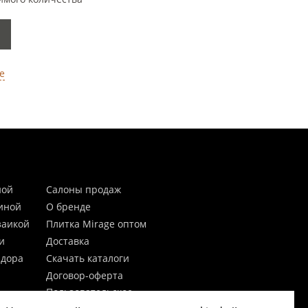
е
ной
Салоны продаж
тиной
О бренде
заикой
Плитка Mirage оптом
и
Доставка
идора
Скачать каталоги
Договор-оферта
Пользовательское
соглашение