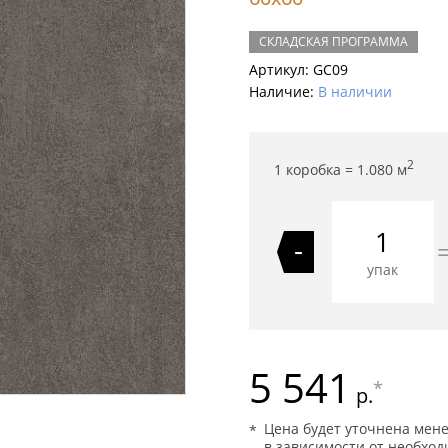
СКЛАДСКАЯ ПРОГРАММА
Артикул:
GC09
Наличие:
В наличии
2
1 коробка =
1.080
м
-
упак
5 541
*
р.
Цена будет уточнена мен
в зависимости от необход