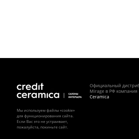
Официальный дистри
Mirage в РФ компания
Ceramica
Мы используем файлы «cookie»
для функционирования сайта.
Если Вас это не устраивает,
пожалуйста, покиньте сайт.