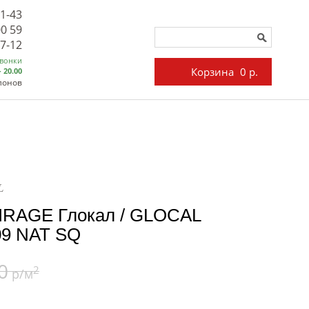
71-43
00 59
27-12
звонки
Корзина
0 р.
- 20.00
лонов
L
IRAGE Глокал / GLOCAL
09 NAT SQ
0
2
р/м