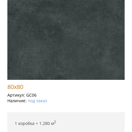
80x80
Артикул:
GC06
Наличие:
под заказ
2
1 коробка =
1.280
м