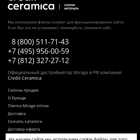
Мы используем файлы «cookie» для функционирования сайта.
Если Вас это не устраивает, пожалуйста, покиньте сайт.
8 (800) 511-71-43
+7 (495) 956-00-59
+7 (812) 327-27-12
Официальный дистрибьютор Mirage в РФ компания
Credit Ceramica
Салоны продаж
О бренде
Плитка Mirage оптом
Доставка
Скачать каталоги
Договор-оферта
Пользовательское соглашение
На нашем сайте мы используем cookie файлы для того,