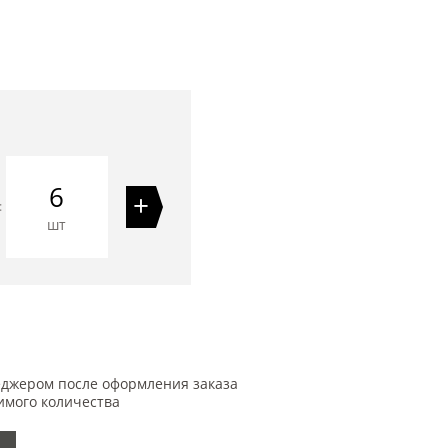
6
+
=
шт
еджером после оформления заказа
имого количества