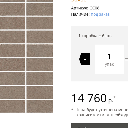
Артикул:
GC08
Наличие:
под заказ
1 коробка =
6
шт.
-
упак
14 760
*
р.
Цена будет уточнена мен
в зависимости от необход