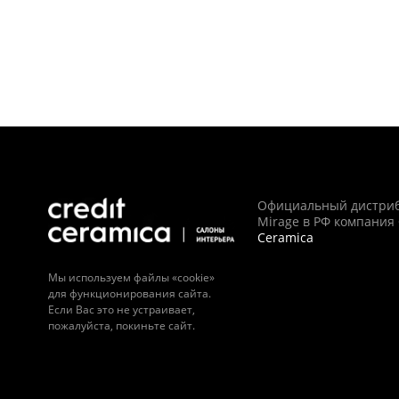
Официальный дистри
Mirage в РФ компания
Ceramica
Мы используем файлы «cookie»
для функционирования сайта.
Если Вас это не устраивает,
пожалуйста, покиньте сайт.