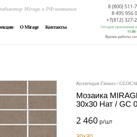
8 (800) 511-
ибьютор Mirage в РФ компания
8 495 956 
+7(812) 327-
лекции
О Mirage
Контакты
Сегодня принимаем 
11.00 
Время работы са
Коллекция Глокал / GLOCA
Мозаика MIRAGE
30x30 Нат / GC
2 460
р/шт
30x30