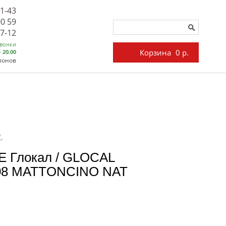
71-43
00 59
27-12
звонки
Корзина
0 р.
- 20.00
лонов
L
 Глокал / GLOCAL
 08 MATTONCINO NAT