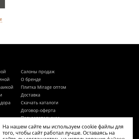
е
ной
Салоны продаж
тиной
О бренде
заикой
Плитка Mirage оптом
и
Доставка
идора
Скачать каталоги
Договор-оферта
Пользовательское
соглашение
На нашем сайте мы используем cookie файлы для
цы
Согласие на обработку
того, чтобы сайт работал лучше. Оставаясь на
персональных данных
 20мм)