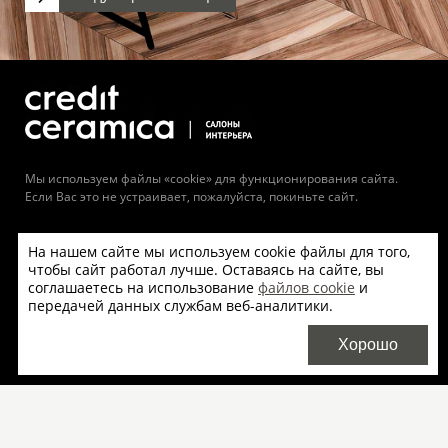
Мы используем файлы «cookie» для функционирования сайта.
Если Вас это не устраивает, пожалуйста, покиньте сайт.
8 (800) 511-71-43
На нашем сайте мы используем cookie файлы для того,
+7 (495) 956-00-59
чтобы сайт работал лучше. Оставаясь на сайте, вы
соглашаетесь на использование
файлов cookie
и
+7 (812) 327-27-12
передачей данных службам веб-аналитики.
Официальный дистрибьютор Mirage в РФ компания
Хорошо
Credit Ceramica
Салоны продаж
О бренде
Плитка Mirage оптом