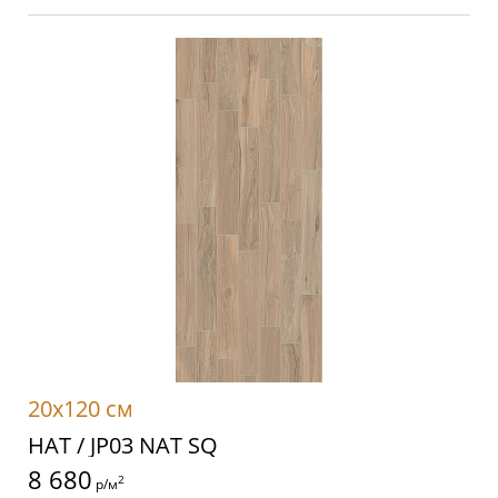
20x120 см
НАТ / JP03 NAT SQ
8 680
2
р/м