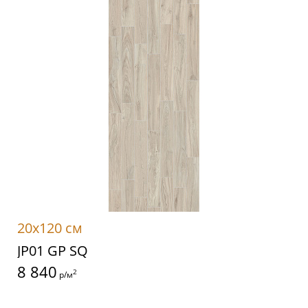
20x120 см
JP01 GP SQ
8 840
2
р/м