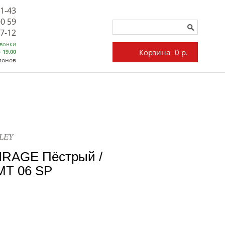
71-43
00 59
27-12
звонки
Корзина
0 р.
- 19.00
лонов
LEY
IRAGE Пёстрый /
MT 06 SP