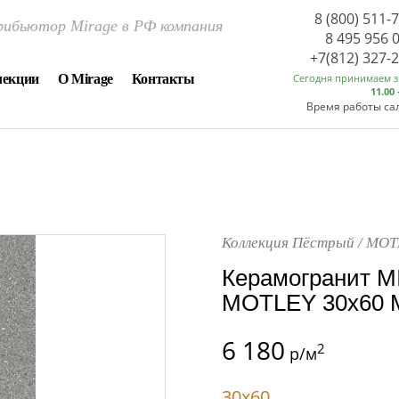
8 (800) 511-
ибьютор Mirage в РФ компания
8 495 956 
+7(812) 327-
лекции
О Mirage
Контакты
Сегодня принимаем 
11.00 
Время работы са
Коллекция Пёстрый / MOT
Керамогранит M
MOTLEY 30x60 
6 180
2
р/м
30x60