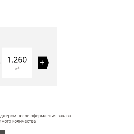
1.260
+
=
2
м
еджером после оформления заказа
имого количества