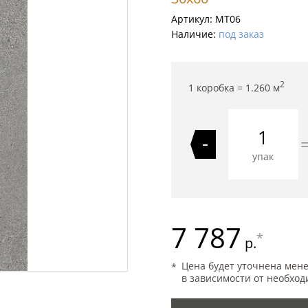
Артикул:
MT06
Наличие:
под заказ
2
1 коробка =
1.260
м
-
упак
7 787
*
р.
Цена будет уточнена мен
в зависимости от необход