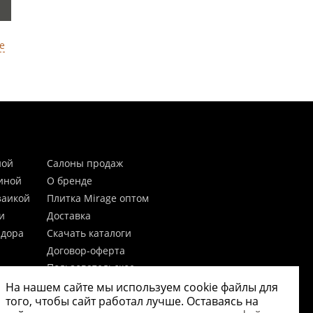
е
ной
Салоны продаж
тиной
О бренде
заикой
Плитка Mirage оптом
и
Доставка
идора
Скачать каталоги
Договор-оферта
Пользовательское
соглашение
На нашем сайте мы используем cookie файлы для
цы
Согласие на обработку
того, чтобы сайт работал лучше. Оставаясь на
персональных данных
 20мм)