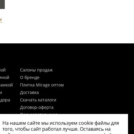
е
ной
Салоны продаж
тиной
О бренде
заикой
Плитка Mirage оптом
и
Доставка
идора
Скачать каталоги
Договор-оферта
Пользовательское
соглашение
На нашем сайте мы используем cookie файлы для
цы
Согласие на обработку
того, чтобы сайт работал лучше. Оставаясь на
персональных данных
 20мм)