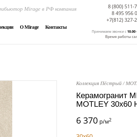
8 (800) 511-
ибьютор Mirage в РФ компания
8 495 956 
+7(812) 327-
лекции
О Mirage
Контакты
Принимаем звонки c
10.00 
Время работы са
Коллекция Пёстрый / MOT
Керамогранит M
MOTLEY 30x60 Н
6 370
2
р/м
30x60