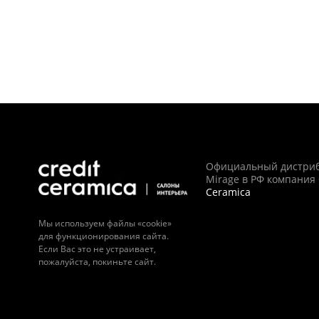
Официальный дистри
Mirage в РФ компания
Ceramica
Мы используем файлы «cookie»
для функционирования сайта.
Если Вас это не устраивает,
пожалуйста, покиньте сайт.