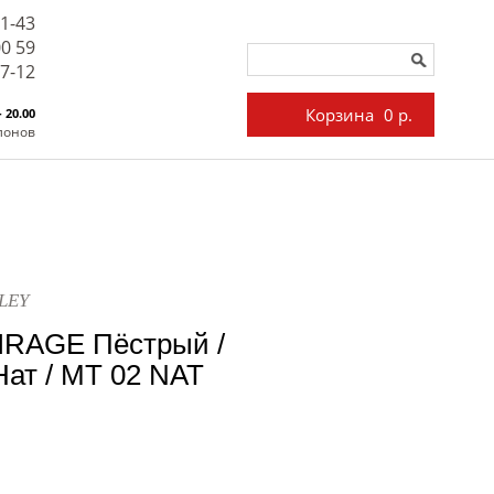
71-43
00 59
27-12
Корзина
0 р.
- 20.00
лонов
LEY
IRAGE Пёстрый /
ат / MT 02 NAT