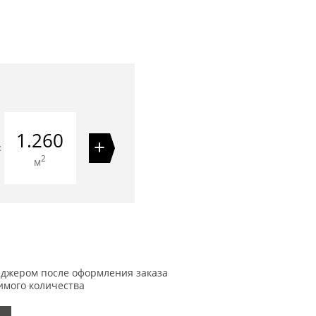
1.260
+
=
2
м
еджером после оформления заказа
имого количества