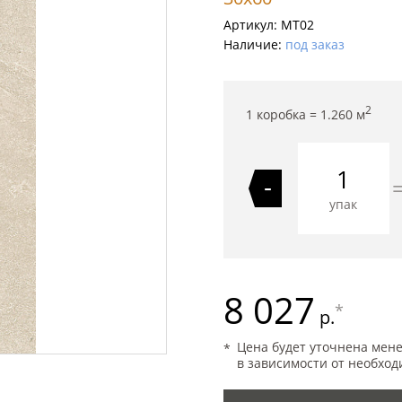
Артикул:
MT02
Наличие:
под заказ
2
1 коробка =
1.260
м
-
упак
8 027
*
р.
Цена будет уточнена мен
в зависимости от необход