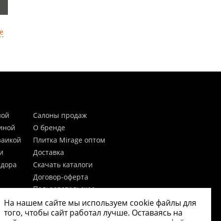
е
ной
Салоны продаж
тиной
О бренде
заикой
Плитка Mirage оптом
и
Доставка
идора
Скачать каталоги
Договор-оферта
Пользовательское
соглашение
На нашем сайте мы используем cookie файлы для
цы
Согласие на обработку
того, чтобы сайт работал лучше. Оставаясь на
персональных данных
 20мм)