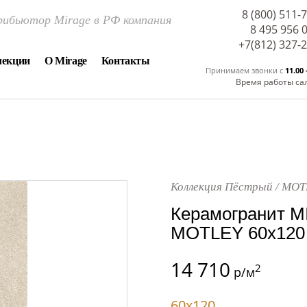
8 (800) 511-
ибьютор Mirage в РФ компания
8 495 956 
+7(812) 327-
лекции
О Mirage
Контакты
Принимаем звонки c
11.00 
Время работы са
Коллекция Пёстрый / MOT
Керамогранит M
MOTLEY 60x120
14 710
2
р/м
60x120