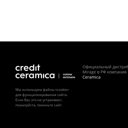
Официальный дистри
Mirage в РФ компания
Ceramica
Мы используем файлы «cookie»
для функционирования сайта.
Если Вас это не устраивает,
пожалуйста, покиньте сайт.