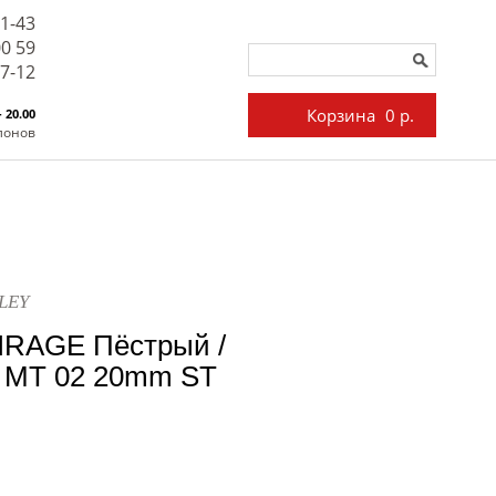
71-43
00 59
27-12
Корзина
0 р.
- 20.00
лонов
LEY
IRAGE Пёстрый /
 MT 02 20mm ST