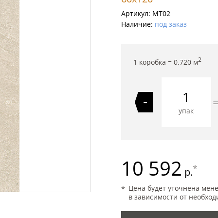
Артикул:
MT02
Наличие:
под заказ
2
1 коробка =
0.720
м
-
упак
10 592
*
р.
Цена будет уточнена мен
в зависимости от необход