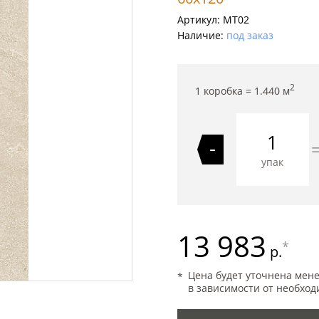
Артикул:
MT02
Наличие:
под заказ
2
1 коробка =
1.440
м
-
упак
13 983
*
р.
Цена будет уточнена мен
в зависимости от необход