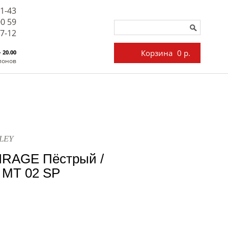
71-43
00 59
27-12
Корзина
0 р.
- 20.00
лонов
LEY
IRAGE Пёстрый /
 MT 02 SP