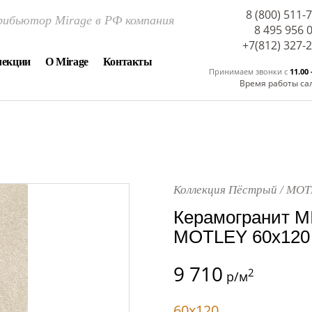
8 (800) 511-
ибьютор Mirage в РФ компания
8 495 956 
+7(812) 327-
лекции
О Mirage
Контакты
Принимаем звонки c
11.00 
Время работы са
Коллекция Пёстрый / MOT
Керамогранит M
MOTLEY 60x120
9 710
2
р/м
60x120