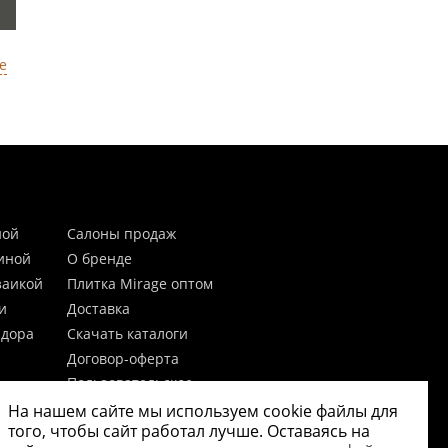
е
ной
Салоны продаж
тиной
О бренде
заикой
Плитка Mirage оптом
и
Доставка
идора
Скачать каталоги
Договор-оферта
Пользовательское
соглашение
На нашем сайте мы используем cookie файлы для
цы
Согласие на обработку
того, чтобы сайт работал лучше. Оставаясь на
персональных данных
 20мм)