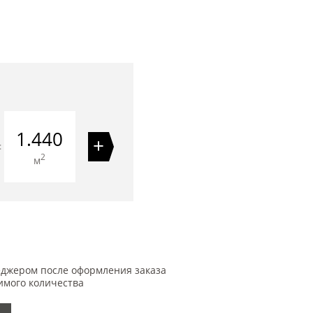
1.440
+
=
2
м
еджером после оформления заказа
имого количества