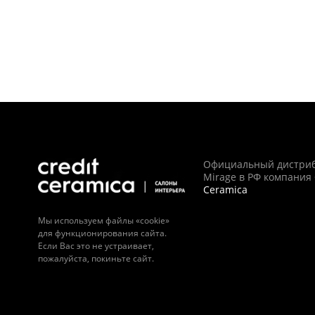
Официальный дистри
Mirage в РФ компания
Ceramica
Мы используем файлы «cookie»
для функционирования сайта.
Если Вас это не устраивает,
пожалуйста, покиньте сайт.