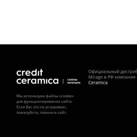
Официальный дистри
Mirage в РФ компания
Ceramica
Мы используем файлы «cookie»
для функционирования сайта.
Если Вас это не устраивает,
пожалуйста, покиньте сайт.