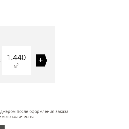
1.440
+
=
2
м
еджером после оформления заказа
имого количества