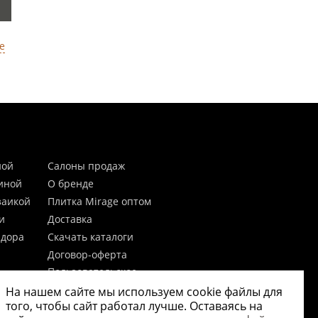
е
ной
Салоны продаж
тиной
О бренде
заикой
Плитка Mirage оптом
и
Доставка
идора
Скачать каталоги
Договор-оферта
Пользовательское
соглашение
На нашем сайте мы используем cookie файлы для
цы
Согласие на обработку
того, чтобы сайт работал лучше. Оставаясь на
персональных данных
 20мм)