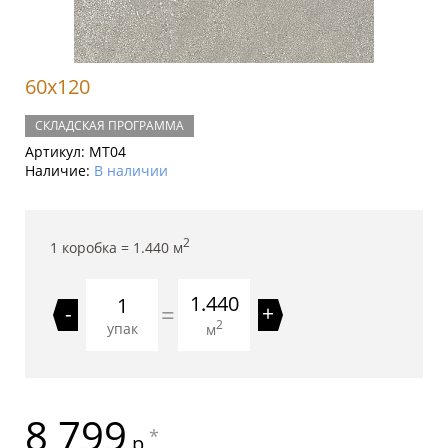
60x120
СКЛАДСКАЯ ПРОГРАММА
Артикул:
MT04
Наличие:
В наличии
2
1 коробка =
1.440
м
1.440
=
-
+
2
упак
м
8 799
*
р.