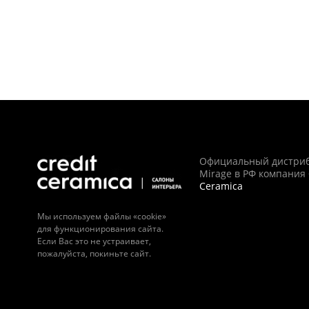
Официальный дистри
Mirage в РФ компания
Ceramica
Мы используем файлы «cookie»
для функционирования сайта.
Если Вас это не устраивает,
пожалуйста, покиньте сайт.