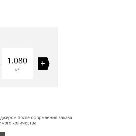
1.080
+
=
2
м
еджером после оформления заказа
имого количества