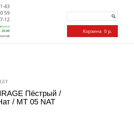
71-43
00 59
27-12
звонки
Корзина
0 р.
- 20.00
лонов
LEY
IRAGE Пёстрый /
ат / MT 05 NAT