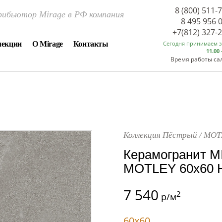
8 (800) 511-
ибьютор Mirage в РФ компания
8 495 956 
+7(812) 327-
лекции
О Mirage
Контакты
Сегодня принимаем 
11.00 
Время работы са
Коллекция Пёстрый / MOT
Керамогранит M
MOTLEY 60x60 Н
7 540
2
р/м
60x60