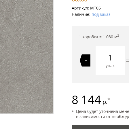
Артикул:
MT05
Наличие:
под заказ
2
1 коробка =
1.080
м
-
упак
8 144
*
р.
Цена будет уточнена мен
в зависимости от необход