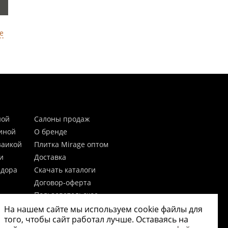
е
ной
Салоны продаж
тиной
О бренде
заикой
Плитка Mirage оптом
и
Доставка
идора
Скачать каталоги
Договор-оферта
Пользовательское
соглашение
На нашем сайте мы используем cookie файлы для
цы
Согласие на обработку
того, чтобы сайт работал лучше. Оставаясь на
персональных данных
 20мм)