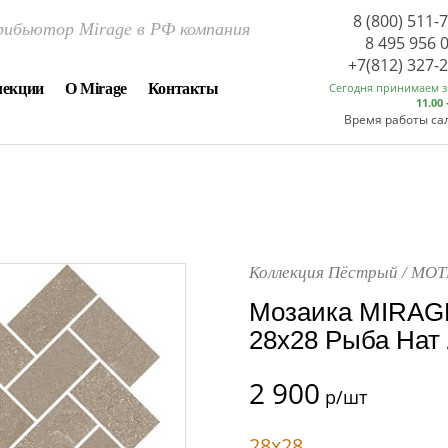
8 (800) 511-
ибьютор Mirage в РФ компания
8 495 956 
+7(812) 327-
лекции
О Mirage
Контакты
Сегодня принимаем 
11.00 
Время работы са
Коллекция Пёстрый / MOT
Мозаика MIRAG
28x28 Рыба Нат 
2 900
р/шт
28x28