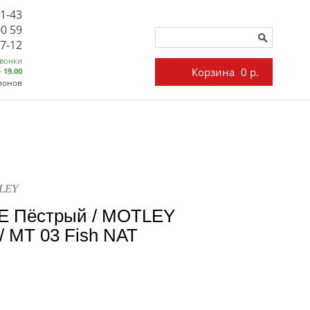
71-43
00 59
27-12
звонки
Корзина
0 р.
- 19.00
лонов
LEY
E Пёстрый / MOTLEY
/ MT 03 Fish NAT