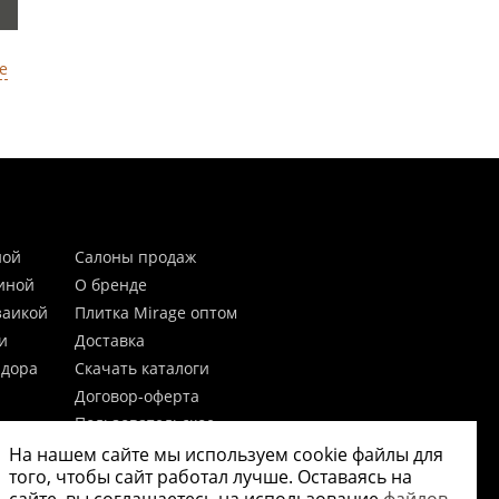
е
ной
Салоны продаж
тиной
О бренде
заикой
Плитка Mirage оптом
и
Доставка
идора
Скачать каталоги
Договор-оферта
Пользовательское
соглашение
На нашем сайте мы используем cookie файлы для
цы
Согласие на обработку
того, чтобы сайт работал лучше. Оставаясь на
персональных данных
 20мм)