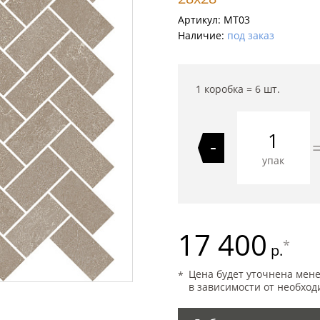
Артикул:
MT03
Наличие:
под заказ
1 коробка =
6
шт.
-
упак
17 400
*
р.
Цена будет уточнена мен
в зависимости от необход