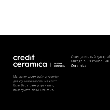
Официальный дистри
Mirage в РФ компания
Ceramica
Мы используем файлы «cookie»
для функционирования сайта.
Если Вас это не устраивает,
пожалуйста, покиньте сайт.