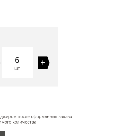
6
+
=
шт
еджером после оформления заказа
имого количества