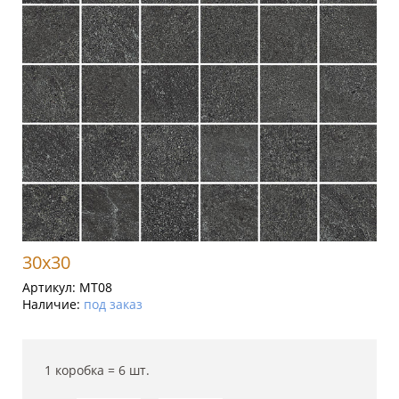
30x30
Артикул:
MT08
Наличие:
под заказ
1 коробка =
6
шт.