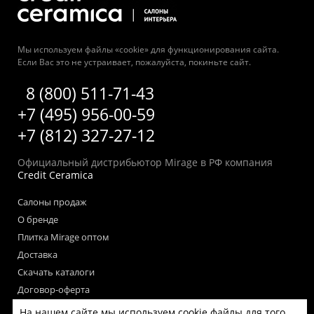
Мы используем файлы «cookie» для функционирования сайта.
Если Вас это не устраивает, пожалуйста, покиньте сайт.
8 (800) 511-71-43
+7 (495) 956-00-59
+7 (812) 327-27-12
Официальный дистрибьютор Mirage в РФ компания
Credit Ceramica
Салоны продаж
О бренде
Плитка Mirage оптом
Доставка
Скачать каталоги
Договор-оферта
Пользовательское соглашение
На нашем сайте мы используем cookie файлы для того,