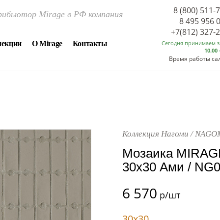
8 (800) 511-
ибьютор Mirage в РФ компания
8 495 956 
+7(812) 327-
лекции
О Mirage
Контакты
Сегодня принимаем 
10.00 
Время работы са
Коллекция Нагоми / NAGO
Мозаика MIRAG
30x30 Ами / NG0
6 570
р/шт
30x30