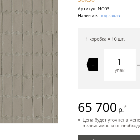
Артикул:
NG03
Наличие:
под заказ
1 коробка =
10
шт.
-
упак
65 700
*
р.
Цена будет уточнена мен
в зависимости от необход