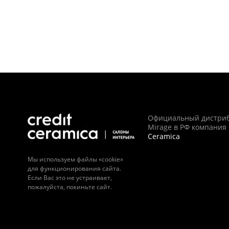
Официальный дистри
Mirage в РФ компания
Ceramica
Мы используем файлы «cookie»
для функционирования сайта.
Если Вас это не устраивает,
пожалуйста, покиньте сайт.