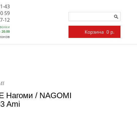
71-43
00 59
27-12
звонки
Корзина
0 р.
- 20.00
лонов
MI
E Нагоми / NAGOMI
3 Ami