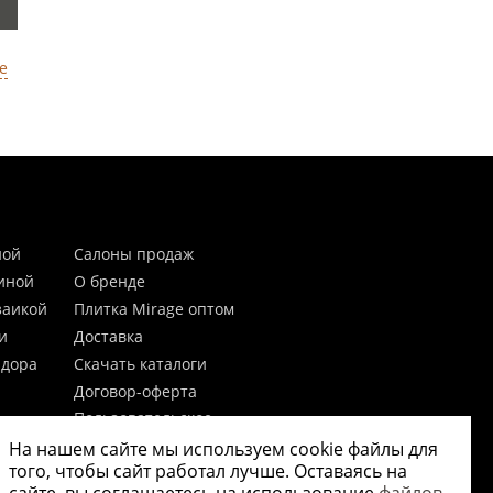
е
ной
Салоны продаж
тиной
О бренде
заикой
Плитка Mirage оптом
и
Доставка
идора
Скачать каталоги
Договор-оферта
Пользовательское
соглашение
На нашем сайте мы используем cookie файлы для
цы
Согласие на обработку
того, чтобы сайт работал лучше. Оставаясь на
персональных данных
 20мм)