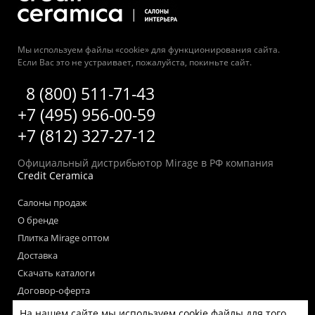
Мы используем файлы «cookie» для функционирования сайта.
Если Вас это не устраивает, пожалуйста, покиньте сайт.
8 (800) 511-71-43
+7 (495) 956-00-59
+7 (812) 327-27-12
Официальный дистрибьютор Mirage в РФ компания
Credit Ceramica
Салоны продаж
О бренде
Плитка Mirage оптом
Доставка
Скачать каталоги
Договор-оферта
Пользовательское соглашение
На нашем сайте мы используем cookie файлы для того,