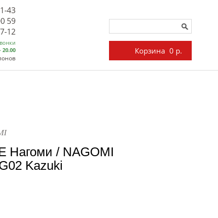
71-43
00 59
27-12
звонки
Корзина
0 р.
- 20.00
лонов
MI
E Нагоми / NAGOMI
NG02 Kazuki