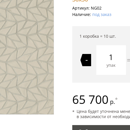
Артикул:
NG02
Наличие:
под заказ
1 коробка =
10
шт.
-
упак
65 700
*
р.
Цена будет уточнена мен
в зависимости от необход