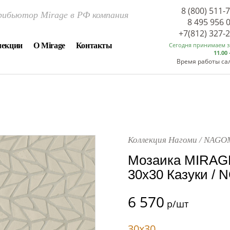
8 (800) 511-
ибьютор Mirage в РФ компания
8 495 956 
+7(812) 327-
лекции
О Mirage
Контакты
Сегодня принимаем 
11.00 
Время работы са
Коллекция Нагоми / NAGO
Мозаика MIRAG
30x30 Казуки / 
6 570
р/шт
30x30