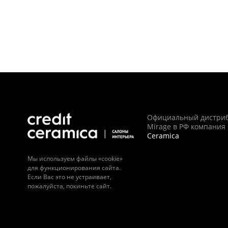
Официальный дистри
Mirage в РФ компания
Ceramica
Мы используем файлы «cookie»
для функционирования сайта.
Если Вас это не устраивает,
пожалуйста, покиньте сайт.