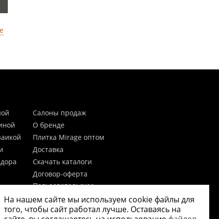
е
ной
Салоны продаж
тиной
О бренде
заикой
Плитка Mirage оптом
и
Доставка
идора
Скачать каталоги
Договор-оферта
Пользовательское
соглашение
На нашем сайте мы используем cookie файлы для
цы
Согласие на обработку
того, чтобы сайт работал лучше. Оставаясь на
персональных данных
 20мм)