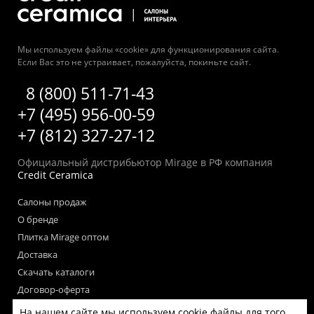
Мы используем файлы «cookie» для функционирования сайта.
Если Вас это не устраивает, пожалуйста, покиньте сайт.
8 (800) 511-71-43
+7 (495) 956-00-59
+7 (812) 327-27-12
Официальный дистрибьютор Mirage в РФ компания
Credit Ceramica
Салоны продаж
О бренде
Плитка Mirage оптом
Доставка
Скачать каталоги
Договор-оферта
Пользовательское соглашение
На нашем сайте мы используем cookie файлы для того,