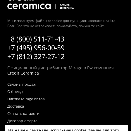
Мы используем файлы «cookie» для функционирования сайта.
Если Вас это не устраивает, пожалуйста, покиньте сайт.
8 (800) 511-71-43
+7 (495) 956-00-59
+7 (812) 327-27-12
Официальный дистрибьютор Mirage в РФ компания
Credit Ceramica
Салоны продаж
О бренде
Плитка Mirage оптом
Доставка
Скачать каталоги
Договор-оферта
Пользовательское соглашение
На нашем сайте мы используем cookie файлы для того,