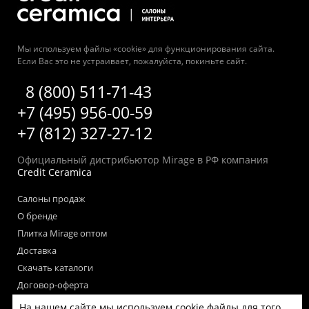
Мы используем файлы «cookie» для функционирования сайта.
Если Вас это не устраивает, пожалуйста, покиньте сайт.
8 (800) 511-71-43
+7 (495) 956-00-59
+7 (812) 327-27-12
Официальный дистрибьютор Mirage в РФ компания
Credit Ceramica
Салоны продаж
О бренде
Плитка Mirage оптом
Доставка
Скачать каталоги
Договор-оферта
Пользовательское соглашение
На нашем сайте мы используем cookie файлы для того,