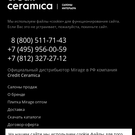
Мы используем файлы «cookie» для функционирования сайта.
Если Вас это не устраивает, пожалуйста, покиньте сайт.
8 (800) 511-71-43
+7 (495) 956-00-59
+7 (812) 327-27-12
Официальный дистрибьютор Mirage в РФ компания
Credit Ceramica
Салоны продаж
О бренде
Плитка Mirage оптом
Доставка
Скачать каталоги
Договор-оферта
Пользовательское соглашение
На нашем сайте мы используем cookie файлы для того,