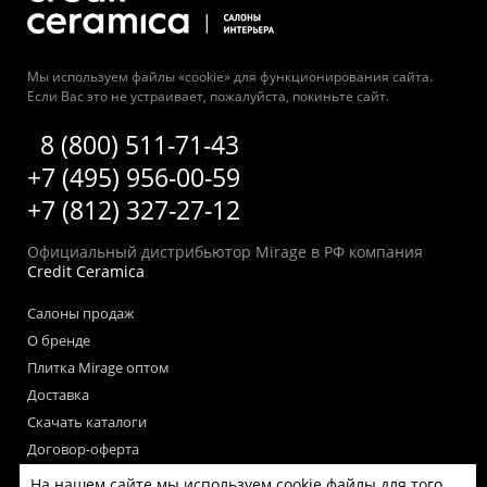
Мы используем файлы «cookie» для функционирования сайта.
Если Вас это не устраивает, пожалуйста, покиньте сайт.
8 (800) 511-71-43
+7 (495) 956-00-59
+7 (812) 327-27-12
Официальный дистрибьютор Mirage в РФ компания
Credit Ceramica
Салоны продаж
О бренде
Плитка Mirage оптом
Доставка
Скачать каталоги
Договор-оферта
Пользовательское соглашение
На нашем сайте мы используем cookie файлы для того,