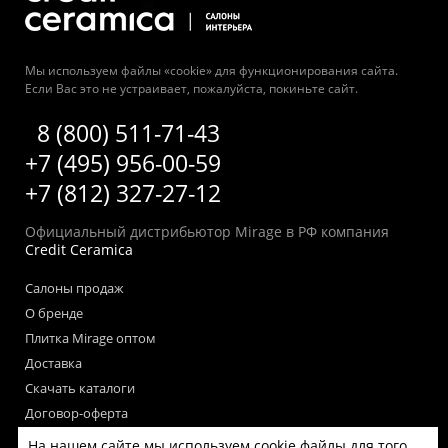
Мы используем файлы «cookie» для функционирования сайта.
Если Вас это не устраивает, пожалуйста, покиньте сайт.
8 (800) 511-71-43
+7 (495) 956-00-59
+7 (812) 327-27-12
Официальный дистрибьютор Mirage в РФ компания
Credit Ceramica
Салоны продаж
О бренде
Плитка Mirage оптом
Доставка
Скачать каталоги
Договор-оферта
Пользовательское соглашение
На нашем сайте мы используем cookie файлы для того,